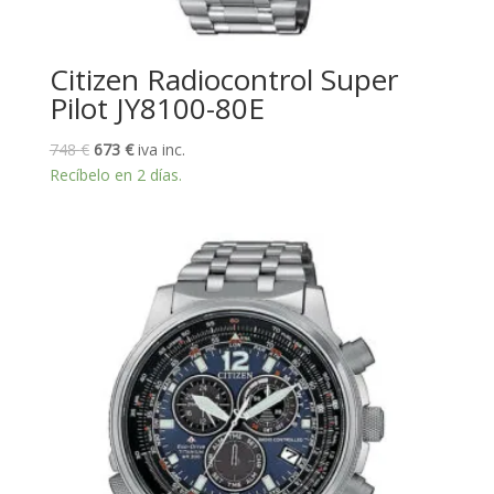
Citizen Radiocontrol Super
Pilot JY8100-80E
El
El
748
€
673
€
iva inc.
precio
precio
Recíbelo en 2 días.
original
actual
era:
es:
748 €.
673 €.