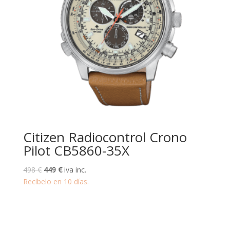
Citizen Radiocontrol Crono
Pilot CB5860-35X
El
El
498
€
449
€
iva inc.
precio
precio
Recíbelo en 10 días.
original
actual
era:
es:
498 €.
449 €.