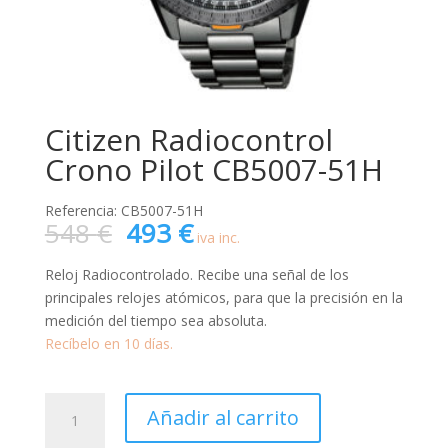
Citizen Radiocontrol
Crono Pilot CB5007-51H
Referencia: CB5007-51H
El
El
548
€
493
€
iva inc.
precio
precio
original
actual
Reloj Radiocontrolado. Recibe una señal de los
era:
es:
principales relojes atómicos, para que la precisión en la
548 €.
493 €.
medición del tiempo sea absoluta.
Recíbelo en 10 días.
Citizen
Añadir al carrito
Radiocontrol