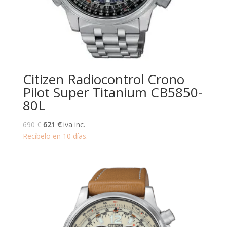
Citizen Radiocontrol Crono
Pilot Super Titanium CB5850-
80L
El
El
690
€
621
€
iva inc.
precio
precio
Recíbelo en 10 días.
original
actual
era:
es:
690 €.
621 €.