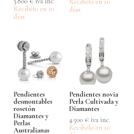
3.800
€
iva inc.
Recíbelo en 10
Recíbelo en 10
días.
días.
Pendientes
Pendientes novia
desmontables
Perla Cultivada y
rosetón
Diamantes
Diamantes y
4.500
€
iva inc.
Perlas
Recíbelo en 10
Australianas