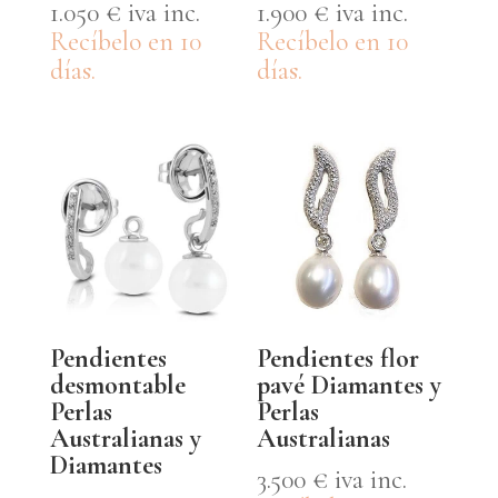
1.050
€
iva inc.
1.900
€
iva inc.
Recíbelo en 10
Recíbelo en 10
días.
días.
Pendientes
Pendientes flor
desmontable
pavé Diamantes y
Perlas
Perlas
Australianas y
Australianas
Diamantes
3.500
€
iva inc.