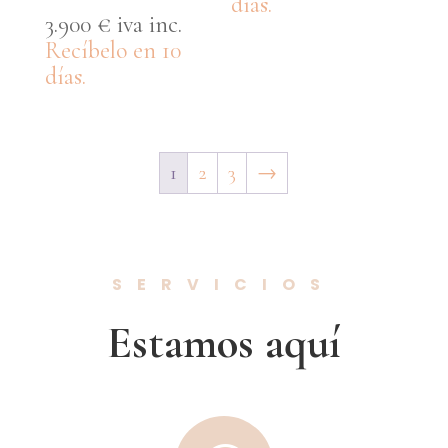
días.
3.900
€
iva inc.
Recíbelo en 10
días.
1
2
3
→
SERVICIOS
Estamos aquí