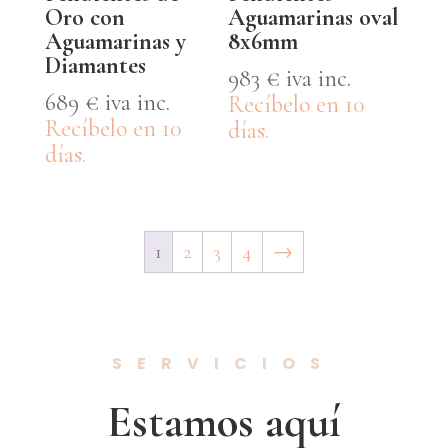
Oro con
Aguamarinas oval
Aguamarinas y
8x6mm
Diamantes
983
€
iva inc.
689
€
iva inc.
Recíbelo en 10
Recíbelo en 10
días.
días.
1
2
3
4
→
SERVICIOS
Estamos aquí