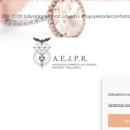
 2011-2026 Salvador Muñoz Joyero ι #tujoyeriadeconfian
Utilizamos co
Gestionar los
Ac