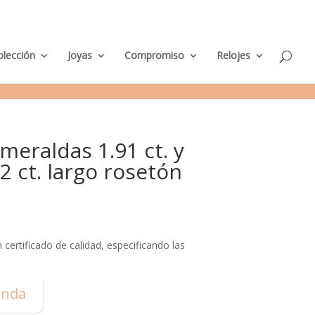
M
nda Murcia
Taller de Joyería
Parking clientes
0 elementos
i
c
u
e
olección
Joyas
Compromiso
Relojes
n
t
a
meraldas 1.91 ct. y
 ct. largo rosetón
certificado de calidad, especificando las
enda