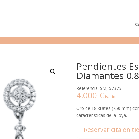
¿Podemos ayudarte?
Tie
C
Pendientes Es
Diamantes 0.82
Referencia: SMJ 57375
4.000
€
iva inc.
Oro de 18 kilates (750 mm) con 
características de la joya.
Reservar cita en ti