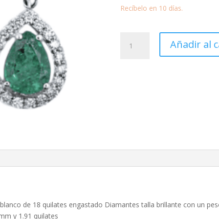
Recíbelo en 10 días.
Pendientes
Añadir al c
Esmeraldas
1.91
ct.
y
Diamantes
0.82
ct.
largo
rosetón
cantidad
lanco de 18 quilates engastado Diamantes talla brillante con un peso
mm y 1.91 quilates