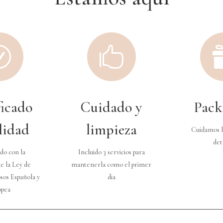
R

ficado
Cuidado y
Pack
lidad
limpieza
Cuidamos l
det
do con la
Incluido 3 servicios para
e la Ley de
mantenerla como el primer
sos Española y
dia
opea