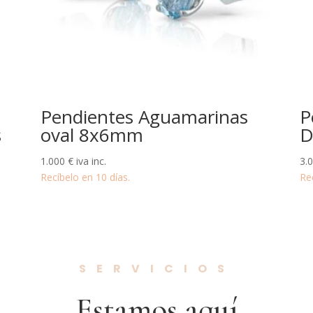
Pendientes Aguamarinas
P
s
oval 8x6mm
D
1.000
€
iva inc.
3.
Recíbelo en 10 días.
Re
SERVICIOS
Estamos aquí