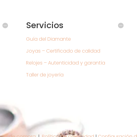
Servicios
Guía del Diamante
Joyas – Certificado de calidad
Relojes – Autenticidad y garantía
Taller de joyería
nes de compra
Ι
Política de privacidad
Ι
Configuración d