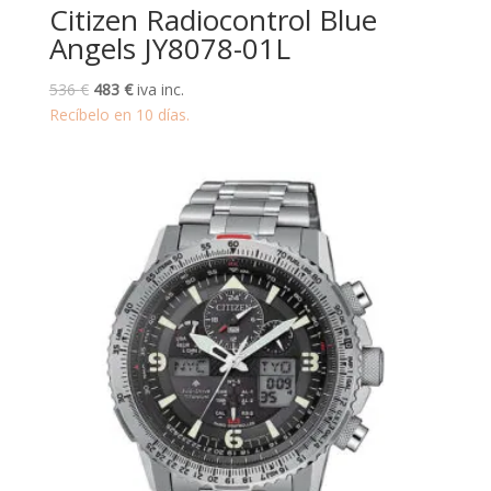
Citizen Radiocontrol Blue
Angels JY8078-01L
El
El
536
€
483
€
iva inc.
precio
precio
Recíbelo en 10 días.
original
actual
era:
es:
536 €.
483 €.