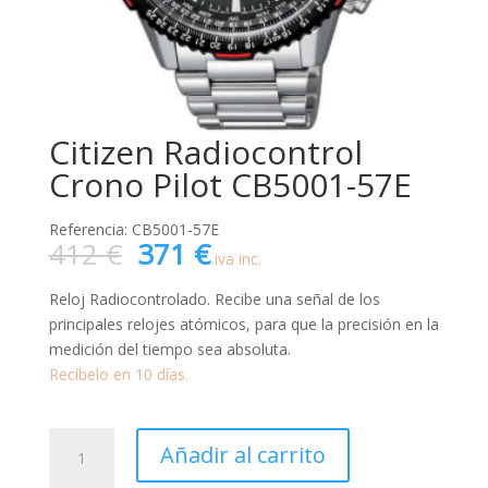
Citizen Radiocontrol
Crono Pilot CB5001-57E
Referencia: CB5001-57E
El
El
412
€
371
€
iva inc.
precio
precio
original
actual
Reloj Radiocontrolado. Recibe una señal de los
era:
es:
principales relojes atómicos, para que la precisión en la
412 €.
371 €.
medición del tiempo sea absoluta.
Recíbelo en 10 días.
Citizen
Añadir al carrito
Radiocontrol