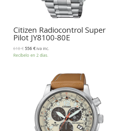
Citizen Radiocontrol Super
Pilot JY8100-80E
El
El
618
€
556
€
iva inc.
precio
precio
Recíbelo en 2 días.
original
actual
era:
es:
618 €.
556 €.