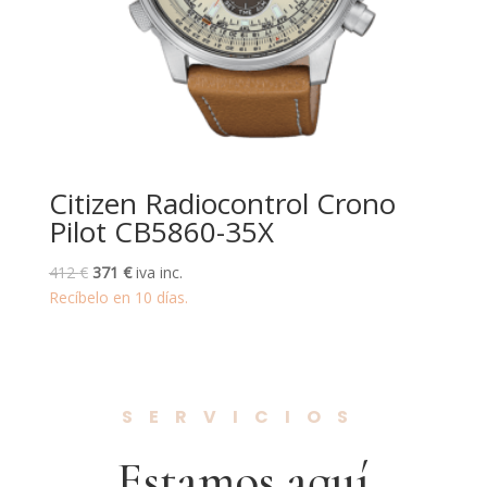
Citizen Radiocontrol Crono
Pilot CB5860-35X
El
El
412
€
371
€
iva inc.
precio
precio
Recíbelo en 10 días.
original
actual
era:
es:
412 €.
371 €.
SERVICIOS
Estamos aquí