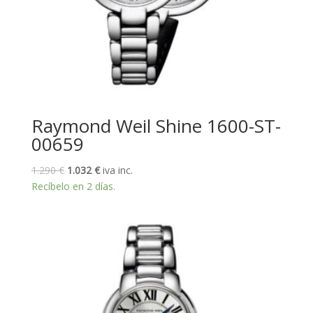
Raymond Weil Shine 1600-ST-
00659
El
El
1.290
€
1.032
€
iva inc.
precio
precio
Recíbelo en 2 días.
original
actual
era:
es:
1.290 €.
1.032 €.