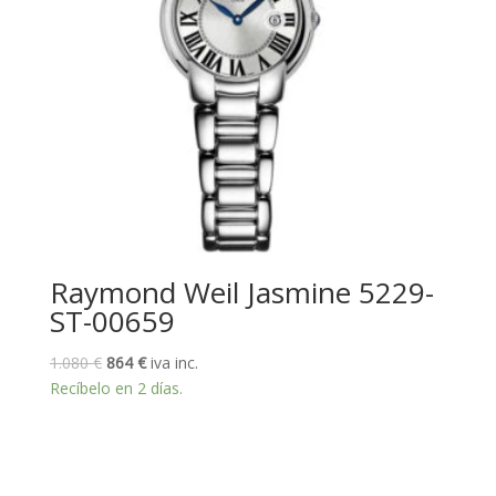
Raymond Weil Jasmine 5229-
ST-00659
El
El
1.080
€
864
€
iva inc.
precio
precio
Recíbelo en 2 días.
original
actual
era:
es:
1.080 €.
864 €.