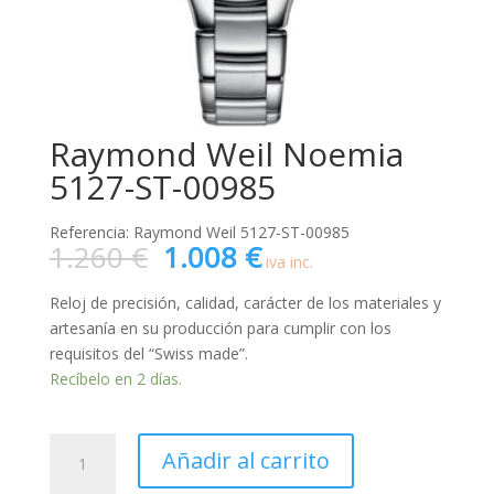
Raymond Weil Noemia
5127-ST-00985
Referencia: Raymond Weil 5127-ST-00985
El
El
1.260
€
1.008
€
iva inc.
precio
precio
original
actual
Reloj de precisión, calidad, carácter de los materiales y
era:
es:
artesanía en su producción para cumplir con los
1.260 €.
1.008 €.
requisitos del “Swiss made”.
Recíbelo en 2 días.
Raymond
Añadir al carrito
Weil