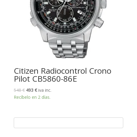
Citizen Radiocontrol Crono
Pilot CB5860-86E
El
El
548
€
493
€
iva inc.
precio
precio
Recíbelo en 2 días.
original
actual
era:
es:
548 €.
493 €.