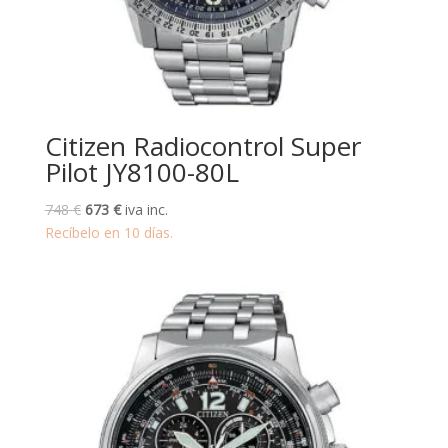
Citizen Radiocontrol Super
Pilot JY8100-80L
El
El
748
€
673
€
iva inc.
precio
precio
Recíbelo en 10 días.
original
actual
era:
es:
748 €.
673 €.