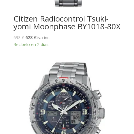
Citizen Radiocontrol Tsuki-
yomi Moonphase BY1018-80X
El
El
698
€
628
€
iva inc.
precio
precio
Recíbelo en 2 días.
original
actual
era:
es:
698 €.
628 €.