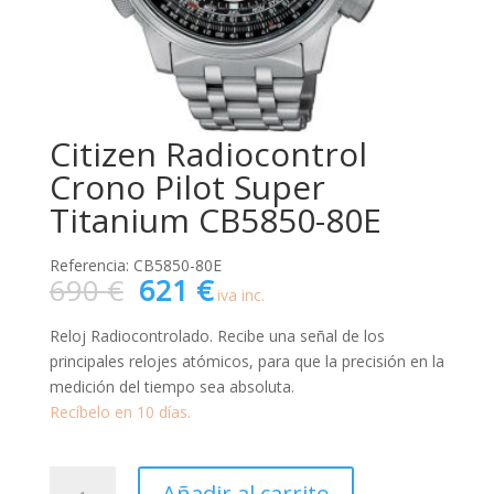
Citizen Radiocontrol
Crono Pilot Super
Titanium CB5850-80E
Referencia: CB5850-80E
El
El
690
€
621
€
iva inc.
precio
precio
original
actual
Reloj Radiocontrolado. Recibe una señal de los
era:
es:
principales relojes atómicos, para que la precisión en la
690 €.
621 €.
medición del tiempo sea absoluta.
Recíbelo en 10 días.
Citizen
Añadir al carrito