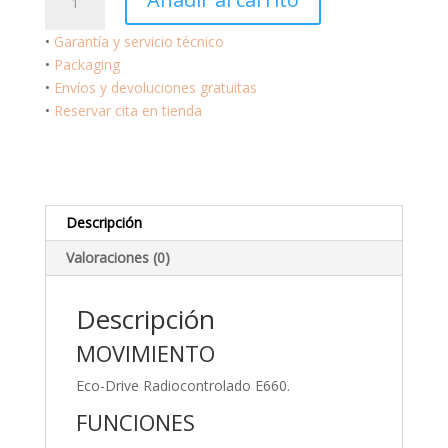
Radiocontrol
Crono
•
Garantía y servicio técnico
Pilot
•
Packaging
Super
•
Envíos y devoluciones gratuitas
Titanium
•
Reservar cita en tienda
CB5850-
80E
cantidad
Descripción
Valoraciones (0)
Descripción
MOVIMIENTO
Eco-Drive Radiocontrolado E660.
FUNCIONES