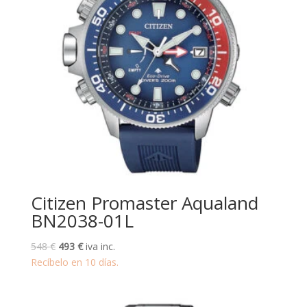
Citizen Promaster Aqualand
BN2038-01L
El
El
548
€
493
€
iva inc.
precio
precio
Recíbelo en 10 días.
original
actual
era:
es: