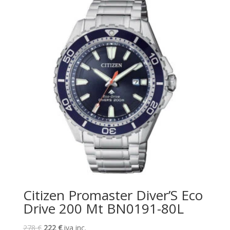
548 €.
493 €.
Citizen Promaster Diver’S Eco
Drive 200 Mt BN0191-80L
El
El
278
€
222
€
iva inc.