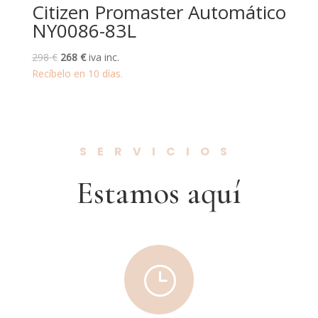
Citizen Promaster Automático
NY0086-83L
El
El
298
€
268
€
iva inc.
precio
precio
Recíbelo en 10 días.
original
actual
era:
es:
298 €.
268 €.
SERVICIOS
Estamos aquí
}