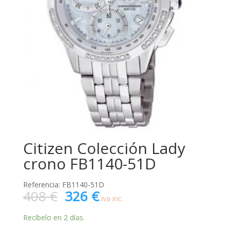
Citizen Colección Lady
crono FB1140-51D
Referencia: FB1140-51D
El
El
408
€
326
€
iva inc.
precio
precio
original
actual
Recíbelo en 2 días.