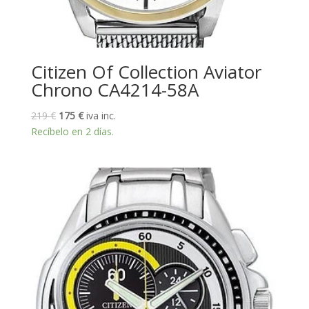
Citizen Of Collection Aviator
Chrono CA4214-58A
El
El
219
€
175
€
iva inc.
precio
precio
Recíbelo en 2 días.
original
actual
era:
es:
219 €.
175 €.