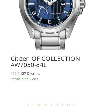
Citizen OF COLLECTION
AW7050-84L
El
El
159
€
127
€
iva inc.
precio
precio
Recíbelo en 2 días.
original
actual
era:
es:
159 €.
127 €.
SERVICIOS