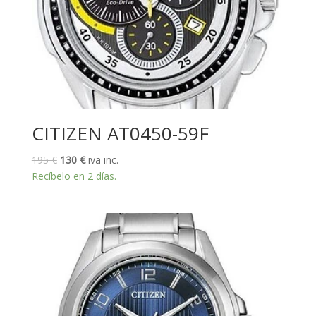
CITIZEN AT0450-59F
El
El
195
€
130
€
iva inc.
precio
precio
Recíbelo en 2 días.
original
actual
era:
es:
195 €.
130 €.