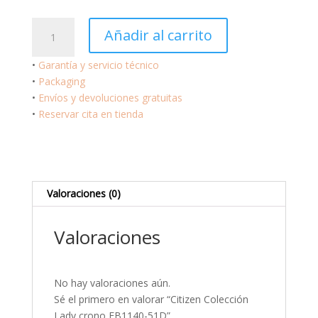
era:
es:
408 €.
326 €.
Citizen
Añadir al carrito
Colección
Lady
•
Garantía y servicio técnico
crono
•
Packaging
FB1140-
•
Envíos y devoluciones gratuitas
51D
•
Reservar cita en tienda
cantidad
Valoraciones (0)
Valoraciones
No hay valoraciones aún.
Sé el primero en valorar “Citizen Colección
Lady crono FB1140-51D”