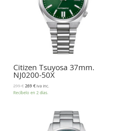
Citizen Tsuyosa 37mm.
NJ0200-50X
El
El
299
€
269
€
iva inc.
precio
precio
Recíbelo en 2 días.
original
actual
era:
es:
299 €.
269 €.