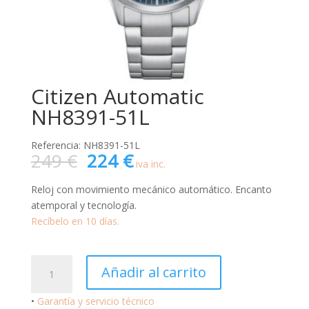
Citizen Automatic
NH8391-51L
Referencia: NH8391-51L
El
El
249
€
224
€
iva inc.
precio
precio
original
actual
Reloj con movimiento mecánico automático. Encanto
era:
es:
atemporal y tecnología.
249 €.
224 €.
Recíbelo en 10 días.
Citizen
Añadir al carrito
Automatic
NH8391-
•
Garantía y servicio técnico