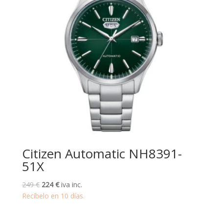
Citizen Automatic NH8391-
51X
El
El
249
€
224
€
iva inc.
precio
precio
Recíbelo en 10 días.
original
actual
era:
es: