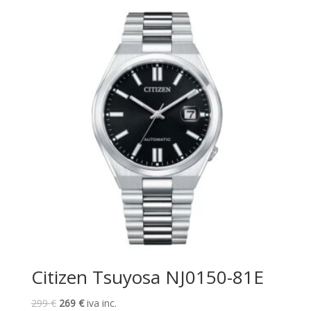
249 €.
224 €.
Citizen Tsuyosa NJ0150-81E
El
El
299
€
269
€
iva inc.