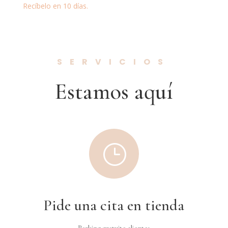
precio
precio
Recíbelo en 10 días.
original
actual
era:
es:
299 €.
269 €.
SERVICIOS
Estamos aquí
}
Pide una cita en tienda