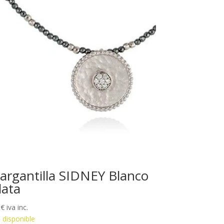
argantilla SIDNEY Blanco
lata
7
€
iva inc.
 disponible