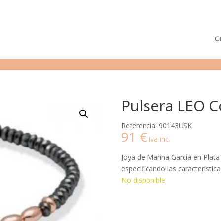
¿Podemos ayudarte?
Tie
C
Pulsera LEO C
Referencia: 90143USK
91
€
iva inc.
Joya de Marina García en Plata
especificando las característica
No disponible