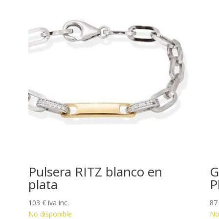
Pulsera RITZ blanco en
G
plata
P
103
€
iva inc.
8
No disponible
No