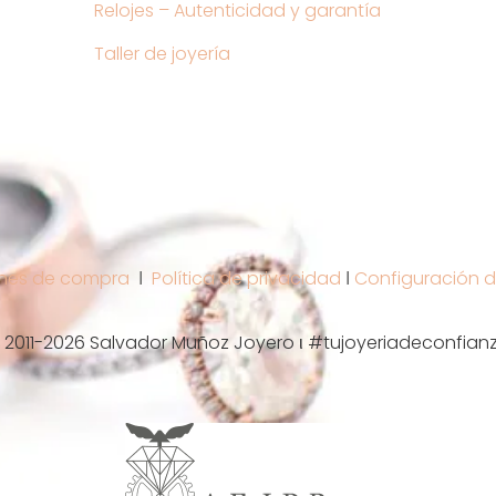
Relojes – Autenticidad y garantía
Taller de joyería
nes de compra
Ι
Política de privacidad
Ι
Configuración d
 2011-2026 Salvador Muñoz Joyero ι #tujoyeriadeconfian