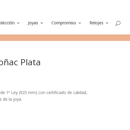
M
nda Murcia
Taller de Joyería
Parking clientes
0 elementos
i
c
u
e
olección
Joyas
Compromiso
Relojes
n
t
a
oñac Plata
 de 1ª Ley (925 mm) con certificado de calidad,
s de la joya.