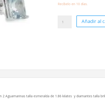
Recíbelo en 10 días.
Pendientes
Añadir al c
octogonal
Aguamarina
y
Diamantes
cantidad
 2 Aguamarinas talla esmeralda de 1.86 kilates y diamantes talla brill