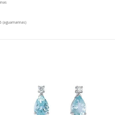
inas
86 (aguamarinas)