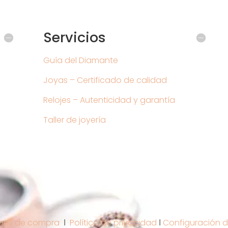
Servicios
Guía del Diamante
Joyas – Certificado de calidad
Relojes – Autenticidad y garantía
Taller de joyería
nes de compra
Ι
Política de privacidad
Ι
Configuración d