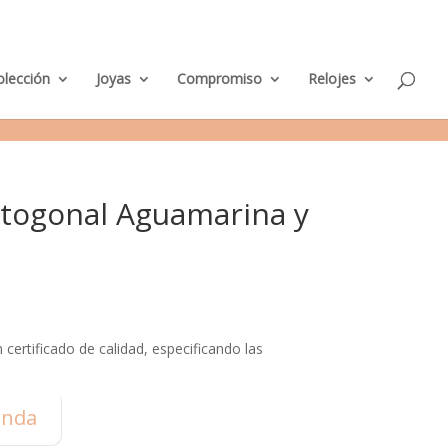
M
nda Murcia
Taller de Joyería
Parking clientes
0 elementos
i
c
u
e
olección
Joyas
Compromiso
Relojes
n
t
a
togonal Aguamarina y
certificado de calidad, especificando las
enda