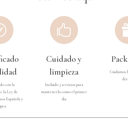
R

ficado
Cuidado y
Pack
lidad
limpieza
Cuidamos l
det
do con la
Incluido 3 servicios para
e la Ley de
mantenerla como el primer
sos Española y
dia
opea