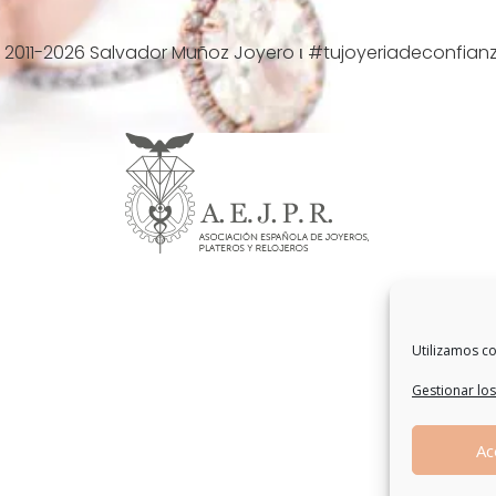
 2011-2026 Salvador Muñoz Joyero ι #tujoyeriadeconfian
Utilizamos co
Gestionar los
Ac