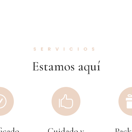
SERVICIOS
Estamos aquí
R

ficado
Cuidado y
Pack