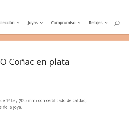
M
nda Murcia
Taller de Joyería
Parking clientes
0 elementos
i
c
u
e
olección
Joyas
Compromiso
Relojes
n
t
a
O Coñac en plata
 de 1ª Ley (925 mm) con certificado de calidad,
s de la joya.