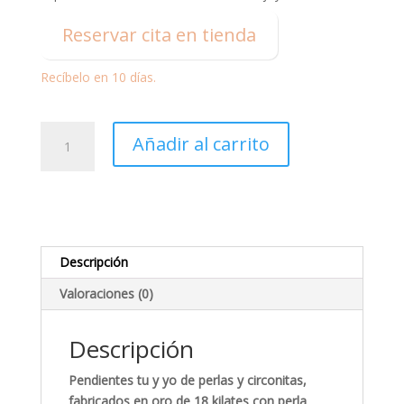
Reservar cita en tienda
Recíbelo en 10 días.
Pendientes
Añadir al carrito
Niña
Tu
y
Yo,
Perla
y
Descripción
Circonita
Valoraciones (0)
7.5
mm
cantidad
Descripción
Pendientes tu y yo de perlas y circonitas,
fabricados en oro de 18 kilates con perla