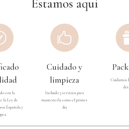
Estamos aquí
R

ficado
Cuidado y
Pack
lidad
limpieza
Cuidamos l
det
do con la
Incluido 3 servicios para
e la Ley de
mantenerla como el primer
sos Española y
dia
opea