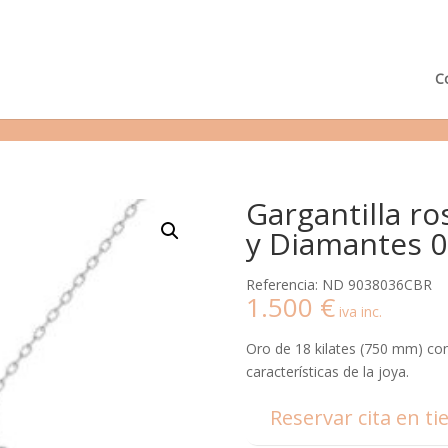
¿Podemos ayudarte?
Tie
C
Gargantilla ro
y Diamantes 0.
Referencia: ND 9038036CBR
1.500
€
iva inc.
Oro de 18 kilates (750 mm) con 
características de la joya.
Reservar cita en ti