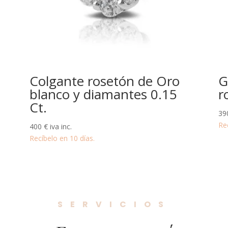
Colgante rosetón de Oro
G
blanco y diamantes 0.15
r
Ct.
39
Re
400
€
iva inc.
Recíbelo en 10 días.
SERVICIOS