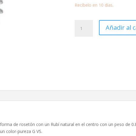
Recíbelo en 10 días.
Gargantilla
Añadir al c
rosetón
de
Rubí
0.80
ct.
y
Diamantes
0.36
ct.
cantidad
n forma de rosetón con un Rubí natural en el centro con un peso de 
y un color-pureza G VS.