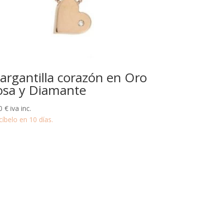
argantilla corazón en Oro
osa y Diamante
0
€
iva inc.
cíbelo en 10 días.