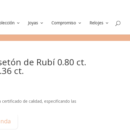
M
nda Murcia
Taller de Joyería
Parking clientes
0 elementos
i
c
u
e
olección
Joyas
Compromiso
Relojes
n
t
a
setón de Rubí 0.80 ct.
36 ct.
certificado de calidad, especificando las
enda