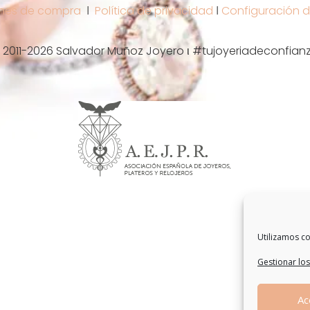
nes de compra
Ι
Política de privacidad
Ι
Configuración d
 2011-2026 Salvador Muñoz Joyero ι #tujoyeriadeconfian
Utilizamos co
Gestionar los
Ac