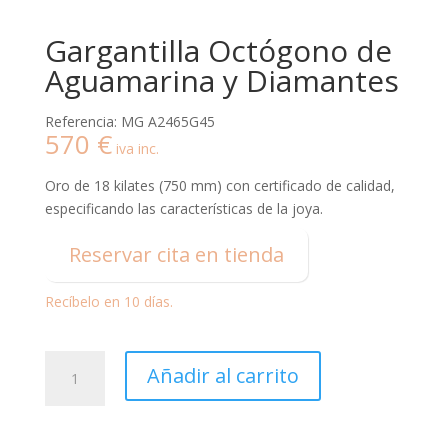
Gargantilla Octógono de
Aguamarina y Diamantes
Referencia: MG A2465G45
570
€
iva inc.
Oro de 18 kilates (750 mm) con certificado de calidad,
especificando las características de la joya.
Reservar cita en tienda
Recíbelo en 10 días.
Gargantilla
Añadir al carrito
Octógono
de
Aguamarina