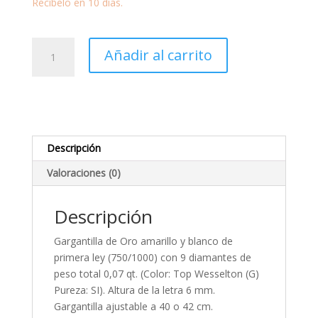
Recíbelo en 10 días.
Gargantilla
Añadir al carrito
Letra
S
en
Oro
y
Diamantes
Descripción
cantidad
Valoraciones (0)
Descripción
Gargantilla de Oro amarillo y blanco de
primera ley (750/1000) con 9 diamantes de
peso total 0,07 qt. (Color: Top Wesselton (G)
Pureza: SI). Altura de la letra 6 mm.
Gargantilla ajustable a 40 o 42 cm.