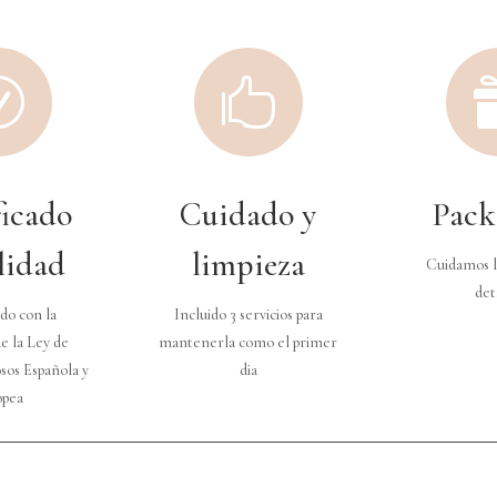
R

ficado
Cuidado y
Pack
lidad
limpieza
Cuidamos l
det
do con la
Incluido 3 servicios para
e la Ley de
mantenerla como el primer
sos Española y
dia
opea