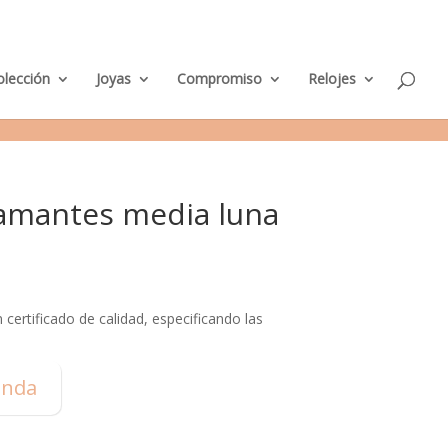
M
nda Murcia
Taller de Joyería
Parking clientes
0 elementos
i
c
u
e
olección
Joyas
Compromiso
Relojes
n
t
a
iamantes media luna
certificado de calidad, especificando las
enda