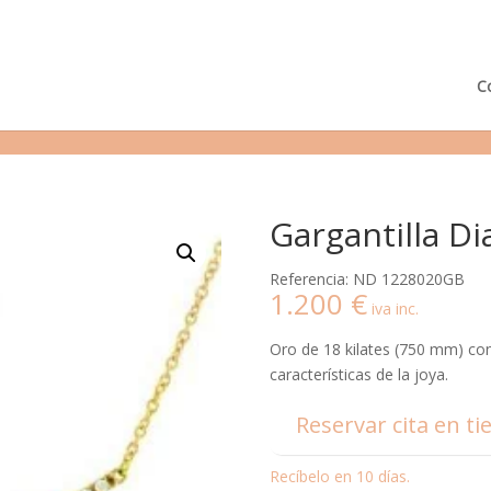
¿Podemos ayudarte?
Tie
C
Gargantilla D
Referencia: ND 1228020GB
1.200
€
iva inc.
Oro de 18 kilates (750 mm) con 
características de la joya.
Reservar cita en ti
Recíbelo en 10 días.