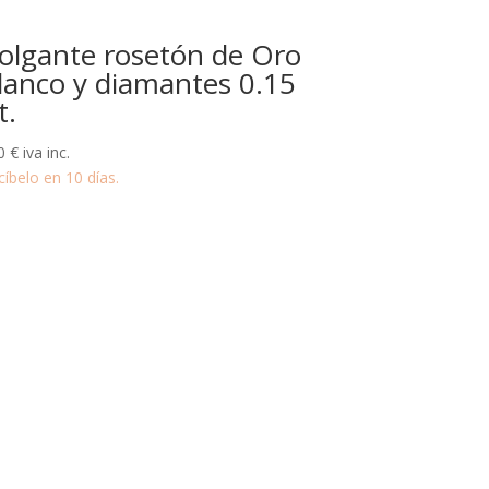
olgante rosetón de Oro
lanco y diamantes 0.15
t.
0
€
iva inc.
cíbelo en 10 días.