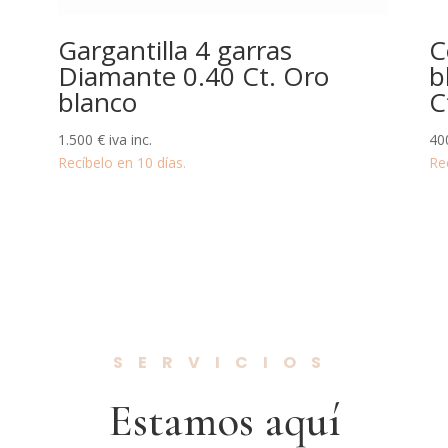
Gargantilla 4 garras
C
Diamante 0.40 Ct. Oro
b
blanco
C
1.500
€
iva inc.
40
Recíbelo en 10 días.
Re
SERVICIOS
Estamos aquí