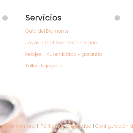
Servicios
Guía del Diamante
Joyas – Certificado de calidad
Relojes – Autenticidad y garantía
Taller de joyería
nes de compra
Ι
Política de privacidad
Ι
Configuración d