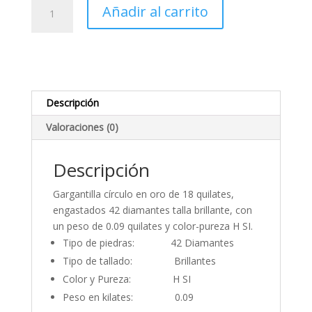
Gargantilla
Añadir al carrito
corazón
en
Oro
y
Diamantes
0.09
Descripción
ct.
Valoraciones (0)
cantidad
Descripción
Gargantilla círculo en oro de 18 quilates,
engastados 42 diamantes talla brillante, con
un peso de 0.09 quilates y color-pureza H SI.
Tipo de piedras: 42 Diamantes
Tipo de tallado: Brillantes
Color y Pureza: H SI
Peso en kilates: 0.09