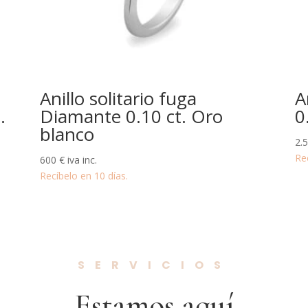
Anillo solitario fuga
A
.
Diamante 0.10 ct. Oro
0
blanco
2.
Re
600
€
iva inc.
Recíbelo en 10 días.
SERVICIOS
Estamos aquí