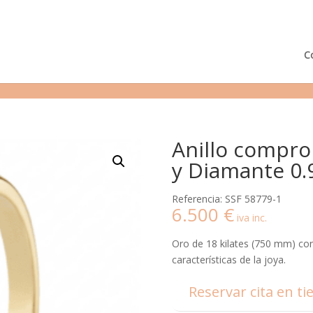
¿Podemos ayudarte?
Tie
C
Anillo compro
y Diamante 0.9
Referencia: SSF 58779-1
6.500
€
iva inc.
Oro de 18 kilates (750 mm) con 
características de la joya.
Reservar cita en ti