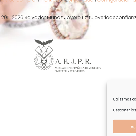
 2011-2026 Salvador Muñoz Joyero ι #tujoyeriadeconfian
Utilizamos co
Gestionar los
Ac