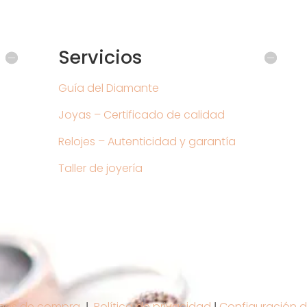
Servicios
Guía del Diamante
Joyas – Certificado de calidad
Relojes – Autenticidad y garantía
Taller de joyería
nes de compra
Ι
Política de privacidad
Ι
Configuración d