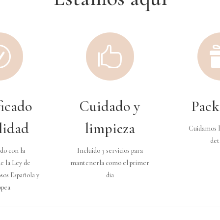
R

ficado
Cuidado y
Pack
lidad
limpieza
Cuidamos l
det
do con la
Incluido 3 servicios para
e la Ley de
mantenerla como el primer
sos Española y
dia
opea