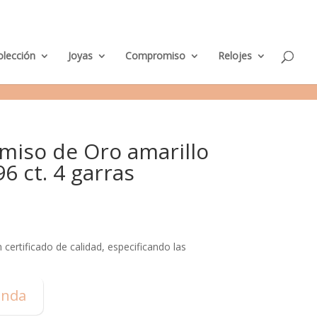
M
nda Murcia
Taller de Joyería
Parking clientes
0 elementos
i
c
u
e
olección
Joyas
Compromiso
Relojes
n
t
a
miso de Oro amarillo
6 ct. 4 garras
certificado de calidad, especificando las
enda