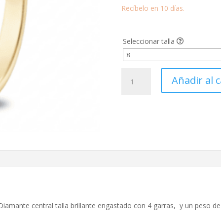
Recíbelo en 10 días.
Seleccionar talla
Anillo
Añadir al c
compromiso
de
Oro
amarillo
y
Diamante
0.96
ct.
4
garras
cantidad
 Diamante central talla brillante engastado con 4 garras, y un peso de