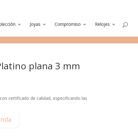
M
nda Murcia
Taller de Joyería
Parking clientes
0 elementos
i
c
u
e
olección
Joyas
Compromiso
Relojes
n
t
a
Platino plana 3 mm
con certificado de calidad, especificando las
enda