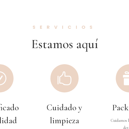
SERVICIOS
Estamos aquí
R

ficado
Cuidado y
Pack
lidad
limpieza
Cuidamos l
det