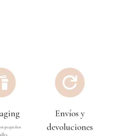


aging
Envíos y
devoluciones
os pequeños
alles