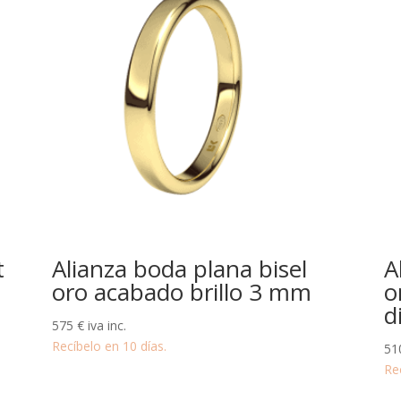
t
Alianza boda plana bisel
A
oro acabado brillo 3 mm
o
d
575
€
iva inc.
Recíbelo en 10 días.
51
Re