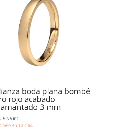
lianza boda plana bombé
ro rojo acabado
iamantado 3 mm
0
€
iva inc.
cíbelo en 10 días.