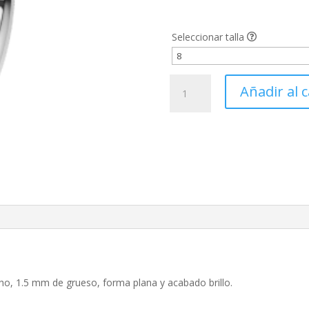
Seleccionar talla
Alianza
Añadir al c
boda
Platino
plana
3
mm
cantidad
cho, 1.5 mm de grueso, forma plana y acabado brillo.