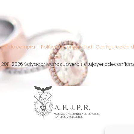
nes de compra
Ι
Política de privacidad
Ι
Configuración d
 2011-2026 Salvador Muñoz Joyero ι #tujoyeriadeconfian