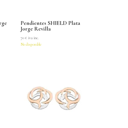
rge
Pendientes SHIELD Plata
Jorge Revilla
70
€
iva inc.
No disponible