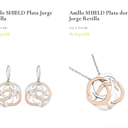
lo SHIELD Plata Jorge
Anillo SHIELD Plata do
lla
Jorge Revilla
a inc.
105
€
iva inc.
ponible
No disponible