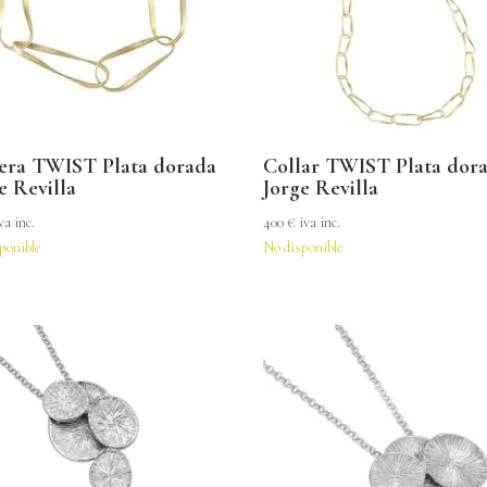
sera TWIST Plata dorada
Collar TWIST Plata dor
e Revilla
Jorge Revilla
va inc.
400
€
iva inc.
ponible
No disponible