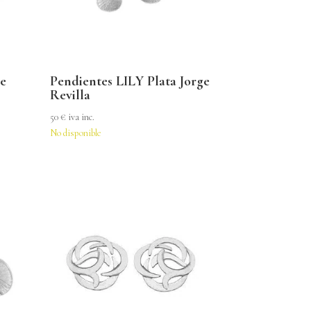
ge
Pendientes LILY Plata Jorge
Revilla
50
€
iva inc.
No disponible