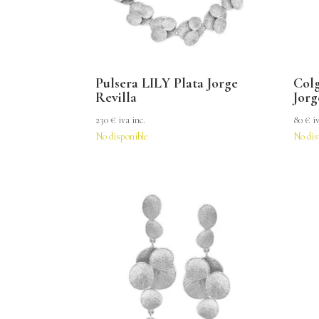
Pulsera LILY Plata Jorge
Colg
Revilla
Jorg
230
€
iva inc.
80
€
i
No disponible
No dis