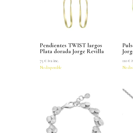
Pendientes TWIST largos
Pul
Plata dorada Jorge Revilla
Jorg
75
€
iva inc.
110
€
i
No disponible
No dis