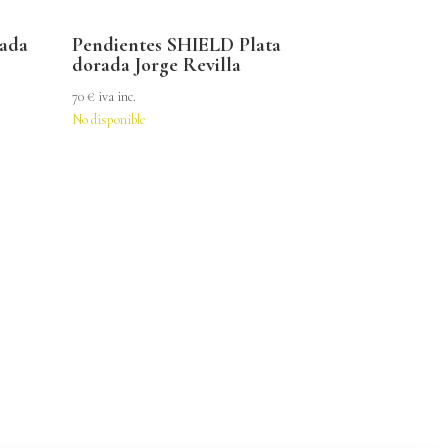
rada
Pendientes SHIELD Plata
dorada Jorge Revilla
70
€
iva inc.
No disponible