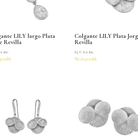
ante LILY largo Plata
Colgante LILY Plata Jor
e Revilla
Revilla
va inc.
65
€
iva inc.
ponible
No disponible