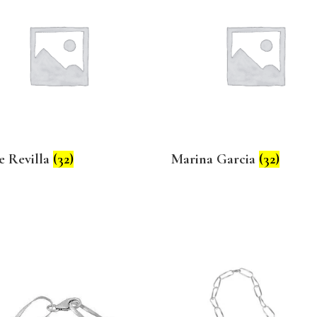
e Revilla
(32)
Marina Garcia
(32)