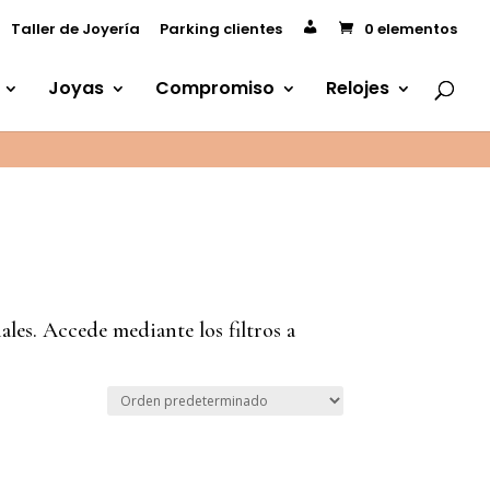
M
Taller de Joyería
Parking clientes
0 elementos
i
c
u
e
Joyas
Compromiso
Relojes
n
t
a
ales. Accede mediante los filtros a