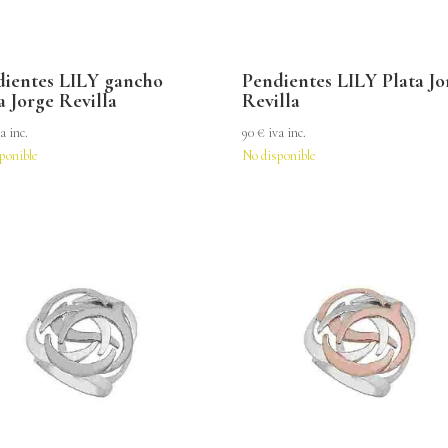
dientes LILY gancho
Pendientes LILY Plata Jo
a Jorge Revilla
Revilla
a inc.
90
€
iva inc.
ponible
No disponible