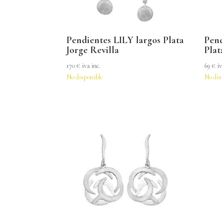
Pendientes LILY largos Plata
Pen
Jorge Revilla
Plat
170
€
iva inc.
69
€
iv
No disponible
No dis