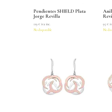
Pendientes SHIELD Plata
Anil
Jorge Revilla
Revi
119
€
iva inc.
95
€
iv
No disponible
No dis