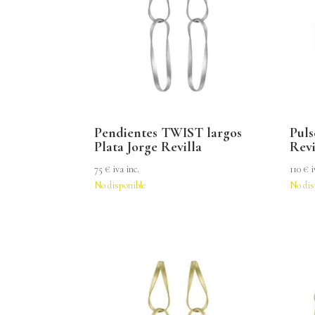
Pendientes TWIST largos
Puls
Plata Jorge Revilla
Revi
75
€
iva inc.
110
€
i
No disponible
No dis